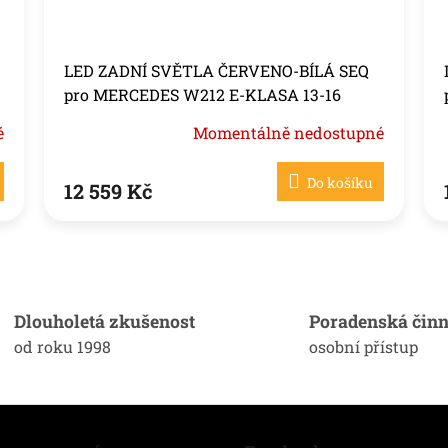
LED ZADNÍ SVĚTLA ČERVENO-BÍLÁ SEQ
pro MERCEDES W212 E-KLASA 13-16
é
Momentálně nedostupné
Do košíku
12 559 Kč
O
v
l
á
Dlouholetá zkušenost
Poradenská činn
d
od roku 1998
osobní přístup
a
c
í
p
r
v