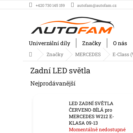
Přejít
+420 730 145 159
autofam@autofam.cz
na
obsah
Univerzální díly
Značky
O nás
Značky
MERCEDES
E-Class 
Domů
Zadní LED světla
Nejprodávanější
LED ZADNÍ SVĚTLA
ČERVENO-BÍLÁ pro
MERCEDES W212 E-
KLASA 09-13
Momentálně nedostupné