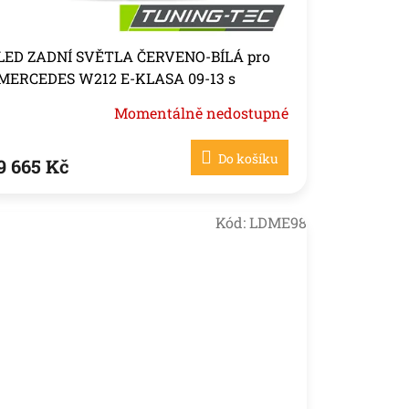
LED ZADNÍ SVĚTLA ČERVENO-BÍLÁ pro
MERCEDES W212 E-KLASA 09-13 s
žárovkou P21
Momentálně nedostupné
Do košíku
9 665 Kč
Kód:
LDME98