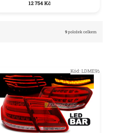
12 754 Kč
9
položek celkem
Kód:
LDME95