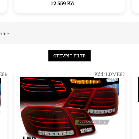
12 559 Kč
edně
OTEVŘÍT FILTR
E88
Kód:
LDME87