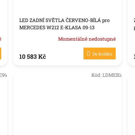
LED ZADNÍ SVĚTLA ČERVENO-BÍLÁ pro
MERCEDES W212 E-KLASA 09-13
é
Momentálně nedostupné
Do košíku
10 583 Kč
E99
Kód:
LDMEB3