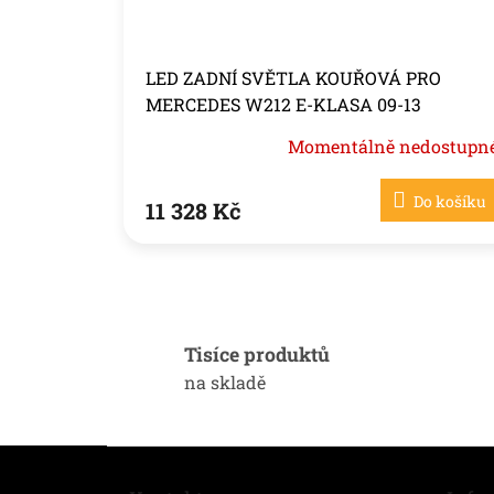
LED ZADNÍ SVĚTLA KOUŘOVÁ PRO
MERCEDES W212 E-KLASA 09-13
Momentálně nedostupn
Do košíku
11 328 Kč
Tisíce produktů
na skladě
Z
á