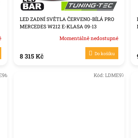
LED ZADNÍ SVĚTLA ČERVENO-BÍLÁ PRO
MERCEDES W212 E-KLASA 09-13
é
Momentálně nedostupné
Do košíku
8 315 Kč
E96
Kód:
LDME97