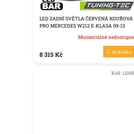
t
ů
LED ZADNÍ SVĚTLA ČERVENÁ KOUŘOVÁ
PRO MERCEDES W212 E-KLASA 09-13
Momentálně nedostupn
Do košíku
8 315 Kč
Kód:
LDM