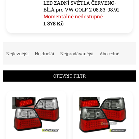
LED ZADNÍ SVĚTLA ČERVENO-
BÍLÁ pro VW GOLF 2 08.83-08.91
Momentálně nedostupné
1 878 Kč
Ř
a
Nejlevnější
Nejdražší
Nejprodávanější
Abecedně
z
e
n
OTEVŘÍT FILTR
í
p
V
r
ý
o
p
d
i
u
s
k
p
t
r
ů
o