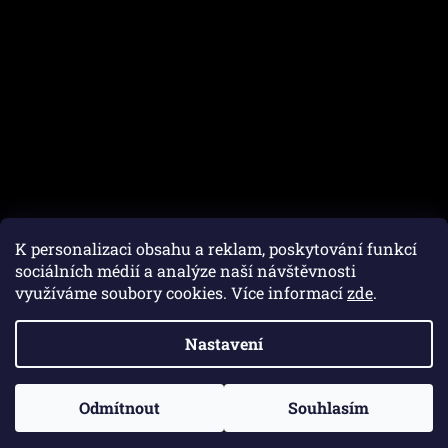
K personalizaci obsahu a reklam, poskytování funkcí
sociálních médií a analýze naší návštěvnosti
využíváme soubory cookies. Více informací
zde
.
Vytvořil Shoptet
Nastavení
Copyright 2026
Autofam.cz
. Všechna práva vyhrazena.
Upravit nastavení cookies
Odmítnout
Souhlasím