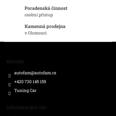
v
k
Poradenská činnost
y
osobní přístup
v
ý
Kamenná prodejna
p
i
v Olomouci
s
u
Z
á
p
a
Kontakt
t
í
autofam
@
autofam.cz
+420 730 145 159
Tuning Car
Informace pro vás