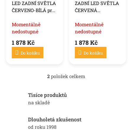
LED ZADNÍ SVĚTLA
ZADNÍ LED SVĚTLA
d
ČERVENO-BÍLÁ pro
ČERVENÁ
u
VW GOLF 2 08.83-
KOUŘOVÁ pro VW
k
08.91
Momentálně
GOLF 2 08.83-08.91
Momentálně
t
ů
nedostupné
nedostupné
1 878 Kč
1 878 Kč
Do košíku
Do košíku
2
položek celkem
O
v
l
Tisíce produktů
á
d
na skladě
a
c
í
Dlouholetá zkušenost
p
od roku 1998
r