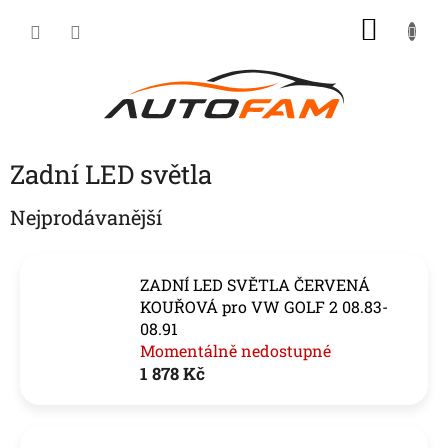
Přejít
NÁKU
na
KOŠÍK
obsah
Zadní LED světla
Nejprodávanější
ZADNÍ LED SVĚTLA ČERVENÁ
KOUŘOVÁ pro VW GOLF 2 08.83-
08.91
Momentálně nedostupné
1 878 Kč