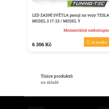
t
ů
LED ZADNÍ SVĚTLA pasují na vozy TESL
MODEL 3 17-23 / MODEL Y
Momentálně nedostupn
Do košíku
6 306 Kč
Tisíce produktů
na skladě
Z
á
Kontakt
Info