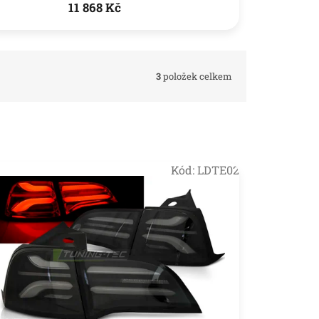
11 868 Kč
3
položek celkem
Kód:
LDTE02