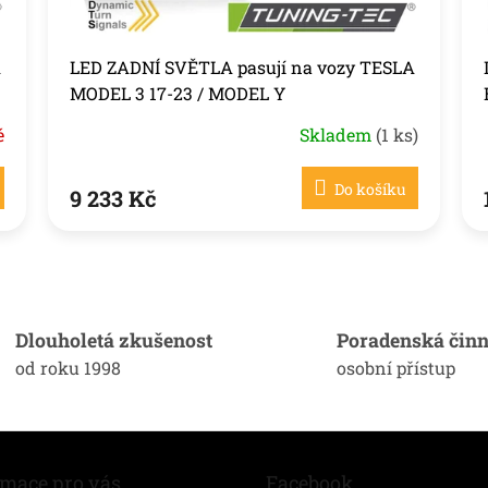
A
LED ZADNÍ SVĚTLA pasují na vozy TESLA
MODEL 3 17-23 / MODEL Y
é
Skladem
(1 ks)
Do košíku
9 233 Kč
O
v
l
á
Dlouholetá zkušenost
Poradenská činn
d
od roku 1998
osobní přístup
a
c
í
p
r
v
rmace pro vás
Facebook