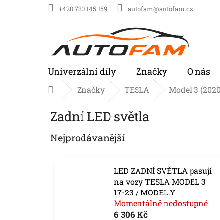
Přejít
+420 730 145 159
autofam@autofam.cz
na
obsah
Univerzální díly
Značky
O nás
Značky
TESLA
Model 3 (2020
Domů
Zadní LED světla
Nejprodávanější
LED ZADNÍ SVĚTLA pasují
na vozy TESLA MODEL 3
17-23 / MODEL Y
Momentálně nedostupné
6 306 Kč