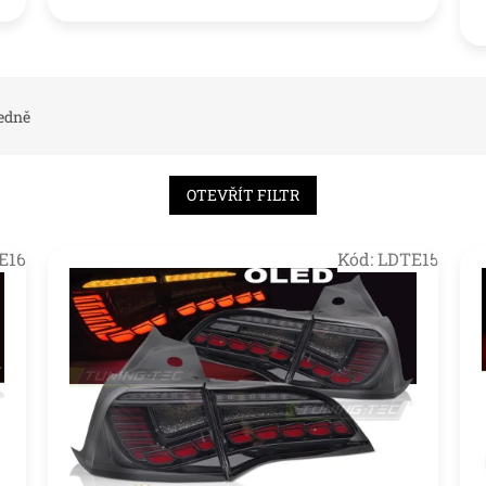
edně
OTEVŘÍT FILTR
E16
Kód:
LDTE15