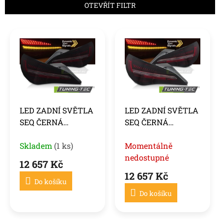
n
OTEVŘÍT FILTR
í
p
V
r
ý
o
p
d
i
u
s
k
p
t
r
ů
o
LED ZADNÍ SVĚTLA
LED ZADNÍ SVĚTLA
d
SEQ ČERNÁ
SEQ ČERNÁ
u
ČERVENÁ
ČERVENÁ pro
k
KOUŘOVÁ, pasují na
Skladem
(1 ks)
MERCEDES CLA
Momentálně
t
ů
MERCEDES CLA
C117 13-16 OE
nedostupné
12 657 Kč
C117 13-16,
ŽÁROVKA
12 657 Kč
originální žárovka
Do košíku
Do košíku