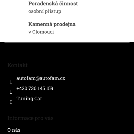
k
Poradenská činnost
y
osobní přístup
v
ý
Kamenná prodejna
p
i
v Olomouci
s
u
Z
á
p
a
Kontakt
t
í
autofam
@
autofam.cz
+420 730 145 159
Tuning Car
Informace pro vás
O nás