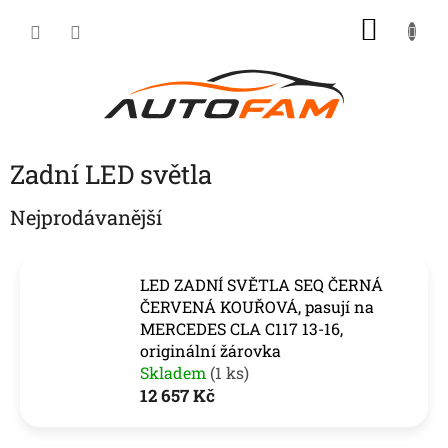
Přejít
NÁKU
na
KOŠÍK
obsah
Zadní LED světla
Nejprodávanější
LED ZADNÍ SVĚTLA SEQ ČERNÁ
ČERVENÁ KOUŘOVÁ, pasují na
MERCEDES CLA C117 13-16,
originální žárovka
Skladem
(1 ks)
12 657 Kč