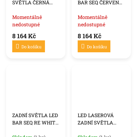
SVĚTLA ČERNÁ
BAR SEQ ČERVENÁ
KOUŘOVÁ pro BMW
KOUŘOVÁ PRO
F30 11-18
Momentálně
BMW F30 11-18
Momentálně
nedostupné
nedostupné
8 164 Kč
8 164 Kč
Do košíku
Do košíku
ZADNÍ SVĚTLA LED
LED LASEROVÁ
BAR SEQ RE WHITE
ZADNÍ SVĚTLA
pro BMW F30 11-18
ČERVENÁ SEQ pro