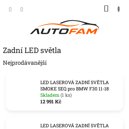
Přejít
NÁKU
na
KOŠÍK
obsah
Zadní LED světla
Nejprodávanější
LED LASEROVÁ ZADNÍ SVĚTLA
SMOKE SEQ pro BMW F30 11-18
Skladem
(1 ks)
12 991 Kč
LED LASEROVÁ ZADNÍ SVĚTLA