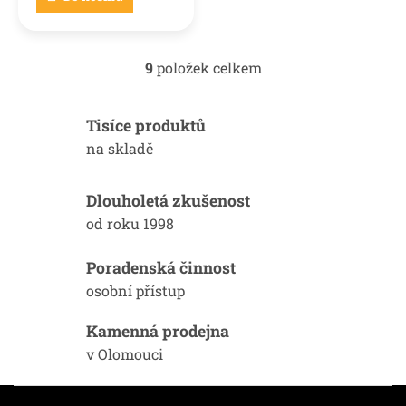
9
položek celkem
O
v
l
Tisíce produktů
á
d
na skladě
a
c
í
Dlouholetá zkušenost
p
od roku 1998
r
v
k
Poradenská činnost
y
osobní přístup
v
ý
Kamenná prodejna
p
i
v Olomouci
s
u
Z