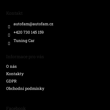
á
p
a
Kontakt
t
í
autofam
@
autofam.cz
+420 730 145 159
Tuning Car
Informace pro vás
O nás
Kontakty
GDPR
Obchodní podmínky
Facebook