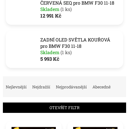
ČERVENÁ SEQ pro BMW F30 11-18
Skladem
(1 ks)
12 991 Kč
ZADNÍ OLED SVĚTLA KOUŘOVÁ
pro BMW F30 11-18
Skladem
(1 ks)
5 993 Kč
Ř
a
Nejlevnější
Nejdražší
Nejprodávanější
Abecedně
z
e
n
OTEVŘÍT FILTR
í
p
V
r
ý