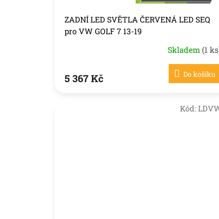
ů
ZADNÍ LED SVĚTLA ČERVENÁ LED SEQ
pro VW GOLF 7 13-19
Skladem
(1 ks
Do košíku
5 367 Kč
Kód:
LDV