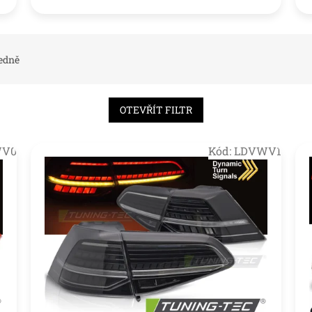
edně
OTEVŘÍT FILTR
WV0
Kód:
LDVWV1