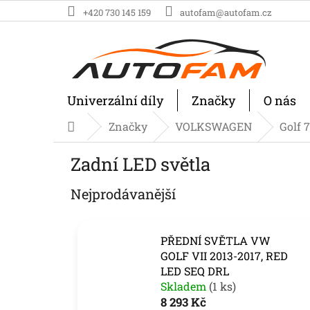
Přejít
+420 730 145 159
autofam@autofam.cz
na
obsah
Univerzální díly
Značky
O nás
Značky
VOLKSWAGEN
Golf 7
Domů
Zadní LED světla
Nejprodávanější
PŘEDNÍ SVĚTLA VW
GOLF VII 2013-2017, RED
LED SEQ DRL
Skladem
(1 ks)
8 293 Kč