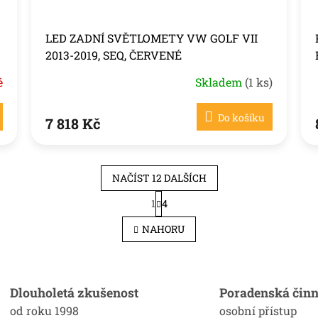
LED ZADNÍ SVĚTLOMETY VW GOLF VII
2013-2019, SEQ, ČERVENÉ
é
Skladem
(1 ks)
Do košíku
7 818 Kč
NAČÍST 12 DALŠÍCH
S
1
4
O
t
r
v
NAHORU
á
l
n
á
k
d
o
a
v
c
Dlouholetá zkušenost
Poradenská činn
á
í
n
od roku 1998
osobní přístup
p
í