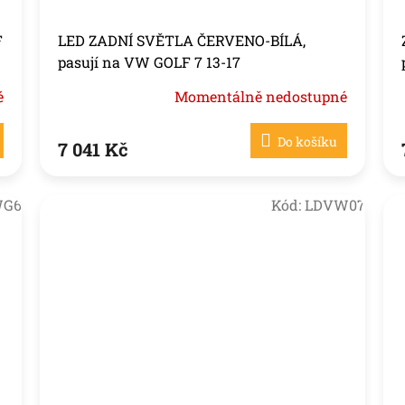
F
LED ZADNÍ SVĚTLA ČERVENO-BÍLÁ,
pasují na VW GOLF 7 13-17
é
Momentálně nedostupné
Do košíku
7 041 Kč
WG6
Kód:
LDVW07