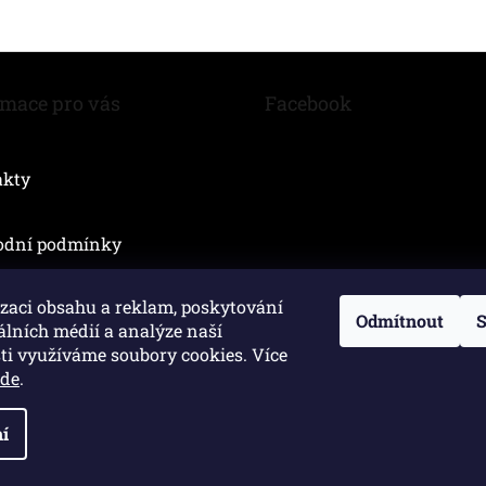
r
v
k
y
v
rmace pro vás
Facebook
ý
p
i
akty
s
u
odní podmínky
zaci obsahu a reklam, poskytování
Odmítnout
S
álních médií a analýze naší
ti využíváme soubory cookies. Více
zde
.
í
yhrazena.
Upravit nastavení cookies