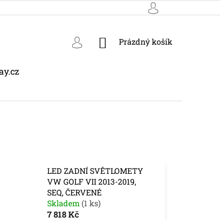
NÁKUPNÍ
Prázdný košík
KOŠÍK
ay.cz
LED ZADNÍ SVĚTLOMETY
VW GOLF VII 2013-2019,
SEQ, ČERVENÉ
Skladem
(1 ks)
7 818 Kč