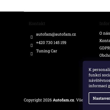
Z
á
Kontakt
Info
p
a
O nás
autofam
@
autofam.cz
t
í
Kont
+420 730 145 159
GDPR
Tuning Car
Obch
K personali
funkcí soci
návštěvnos
informací
Nastaven
Copyright 2026
Autofam.cz
. Všechna práva v