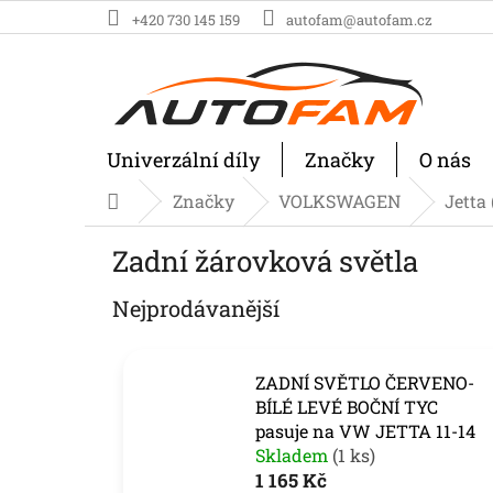
Přejít
+420 730 145 159
autofam@autofam.cz
na
obsah
Univerzální díly
Značky
O nás
Značky
VOLKSWAGEN
Jetta 
Domů
Zadní žárovková světla
Nejprodávanější
ZADNÍ SVĚTLO ČERVENO-
BÍLÉ LEVÉ BOČNÍ TYC
pasuje na VW JETTA 11-14
Skladem
(1 ks)
1 165 Kč