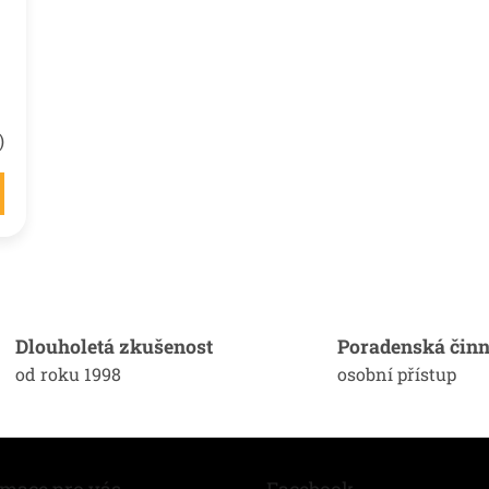
)
O
v
l
á
Dlouholetá zkušenost
Poradenská činn
d
od roku 1998
osobní přístup
a
c
í
p
r
v
rmace pro vás
Facebook