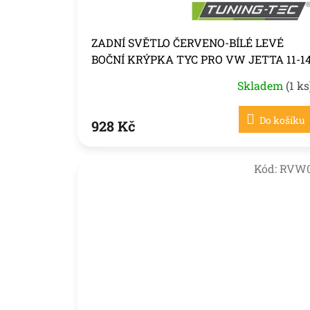
t
ů
ZADNÍ SVĚTLO ČERVENO-BÍLÉ LEVÉ
BOČNÍ KRÝPKA TYC PRO VW JETTA 11-1
Skladem
(1 ks
Do košíku
928 Kč
Kód:
RVW