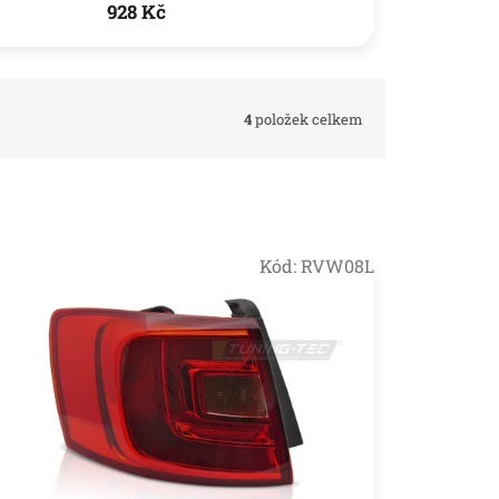
928 Kč
4
položek celkem
Kód:
RVW08L