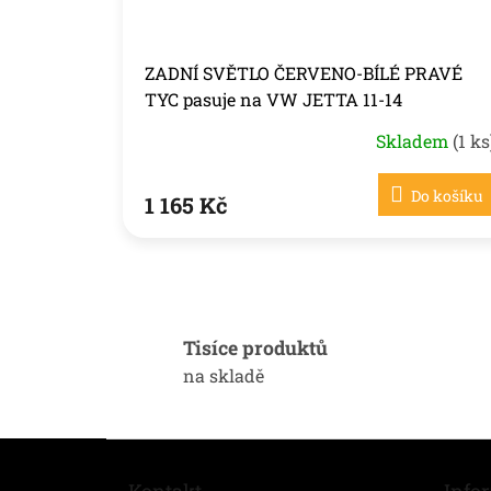
ZADNÍ SVĚTLO ČERVENO-BÍLÉ PRAVÉ
TYC pasuje na VW JETTA 11-14
Skladem
(1 ks
Do košíku
1 165 Kč
Tisíce produktů
na skladě
Z
á
Kontakt
Info