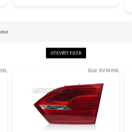
edně
OTEVŘÍT FILTR
09L
Kód:
RVW09R